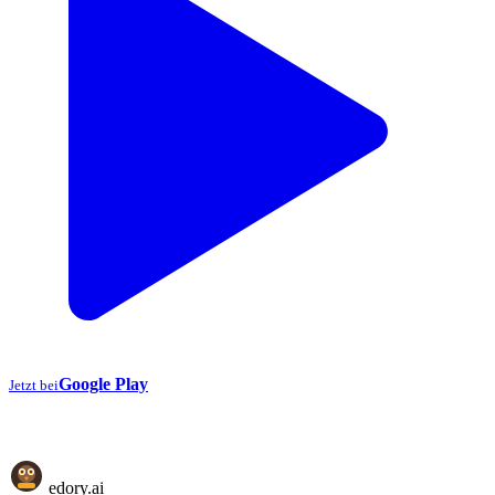
Google Play
Jetzt bei
⭐⭐⭐⭐⭐ Über 1.000+ zufriedene Familien · Kostenlos starten
edory
.ai