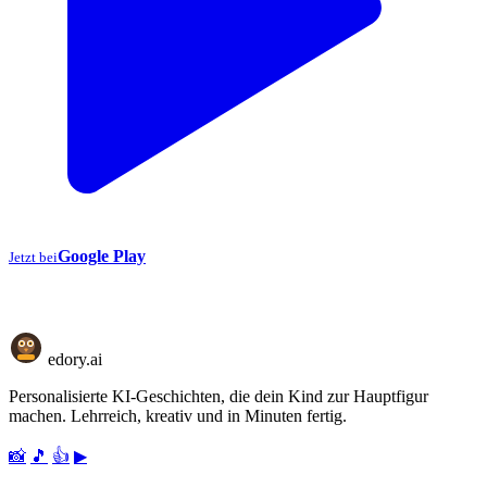
Google Play
Jetzt bei
⭐⭐⭐⭐⭐ Über 1.000+ zufriedene Familien · Kostenlos starten
edory
.ai
Personalisierte KI-Geschichten, die dein Kind zur Hauptfigur
machen. Lehrreich, kreativ und in Minuten fertig.
📸
🎵
👍
▶