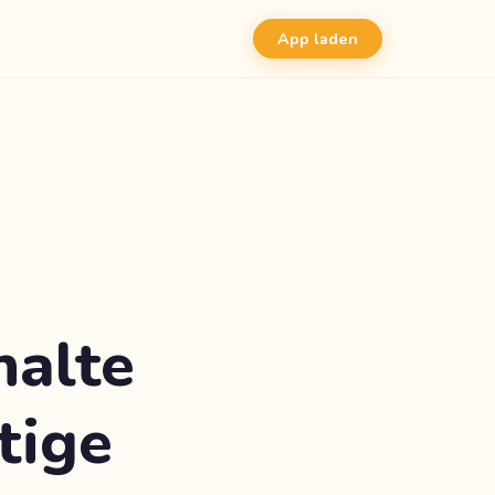
App laden
halte
tige