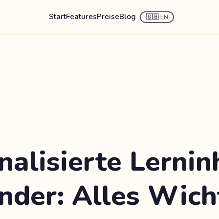
Start
Features
Preise
Blog
🇬🇧 EN
nalisierte Lernin
inder: Alles Wich