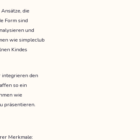
 Ansätze, die
de Form sind
 analysieren und
men wie simpleclub
elnen Kindes
r integrieren den
affen so ein
ehmen wie
u präsentieren.
hrer Merkmale: