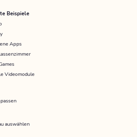
te Beispiele
b
y
dene Apps
Klassenzimmer
-Games
lle Videomodule
npassen
eau auswählen