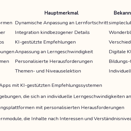
Hauptmerkmal
Bekann
formen
Dynamische Anpassung an Lernfortschritt
simpleclu
her
Integration kindbezogener Details
Wonderbl
ps
KI-gestützte Empfehlungen
Verschie
bungen
Anpassung an Lerngeschwindigkeit
Digitale 
ormen
Personalisierte Herausforderungen
Bildungs
Themen- und Niveauselektion
Individue
-Apps mit KI-gestützten Empfehlungssystemen
gebungen, die sich an individuelle Lerngeschwindigkeiten a
dungsplattformen mit personalisierten Herausforderungen
ernmodule, die Inhalte nach Interessen und Verständnisniv