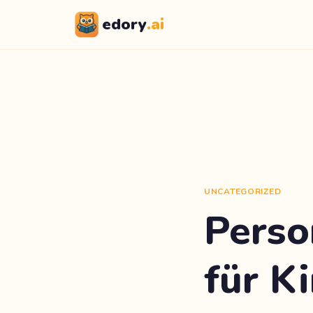
edory
.ai
UNCATEGORIZED
Perso
für K