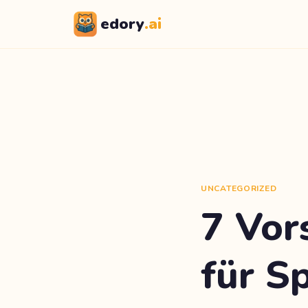
edory
.ai
UNCATEGORIZED
7 Vor
für S