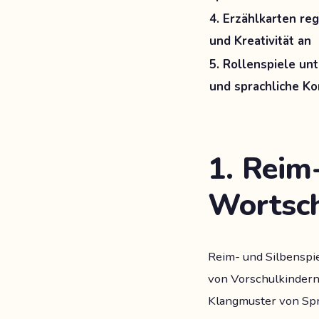
4. Erzählkarten reg
und Kreativität an
5. Rollenspiele un
und sprachliche K
1. Reim
Wortsc
Reim- und Silbenspi
von Vorschulkindern 
Klangmuster von Spr