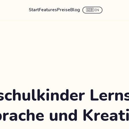
Start
Features
Preise
Blog
🇬🇧 EN
schulkinder Lern
prache und Kreati