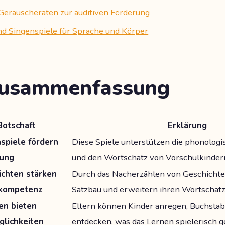
 Geräuscheraten zur auditiven Förderung
d Singenspiele für Sprache und Körper
Zusammenfassung
Botschaft
Erklärung
nspiele fördern
Diese Spiele unterstützen die phonolog
lung
und den Wortschatz von Vorschulkindern
ichten stärken
Durch das Nacherzählen von Geschichte
lkompetenz
Satzbau und erweitern ihren Wortschatz
en bieten
Eltern können Kinder anregen, Buchstab
lichkeiten
entdecken, was das Lernen spielerisch ge