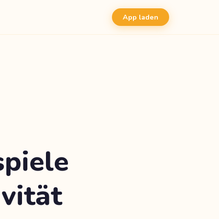
App laden
spiele
vität