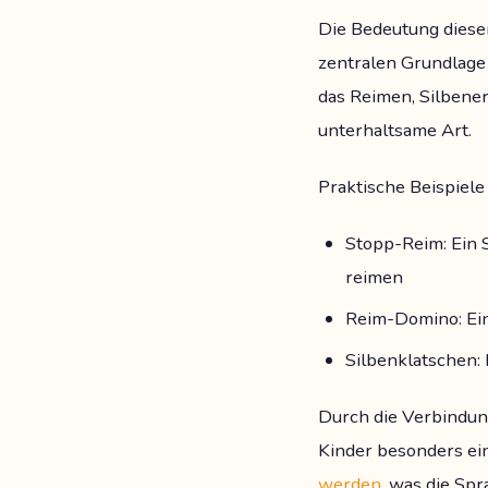
Die Bedeutung dieser
zentralen Grundlage
das Reimen, Silbene
unterhaltsame Art.
Praktische Beispiele
Stopp-Reim: Ein 
reimen
Reim-Domino: Ein
Silbenklatschen:
Durch die Verbindu
Kinder besonders ei
werden
, was die Spr