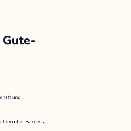
e Gute-
schaft und
hten über Fairness,