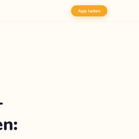
App laden
-
n: