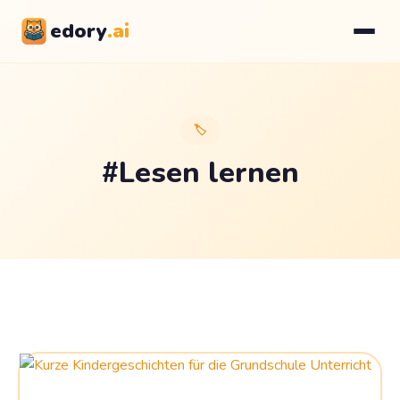
edory
.ai
🏷️
#Lesen lernen