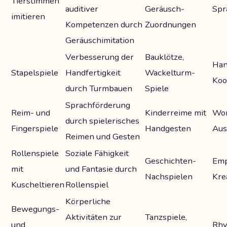
Tierstimmen
auditiver
Geräusch-
Spr
imitieren
Kompetenzen durch
Zuordnungen
Geräuschimitation
Verbesserung der
Bauklötze,
Han
Stapelspiele
Handfertigkeit
Wackelturm-
Koo
durch Turmbauen
Spiele
Sprachförderung
Reim- und
Kinderreime mit
Wor
durch spielerisches
Fingerspiele
Handgesten
Aus
Reimen und Gesten
Rollenspiele
Soziale Fähigkeit
Geschichten-
Emp
mit
und Fantasie durch
Nachspielen
Krea
Kuscheltieren
Rollenspiel
Körperliche
Bewegungs-
Aktivitäten zur
Tanzspiele,
und
Rhy