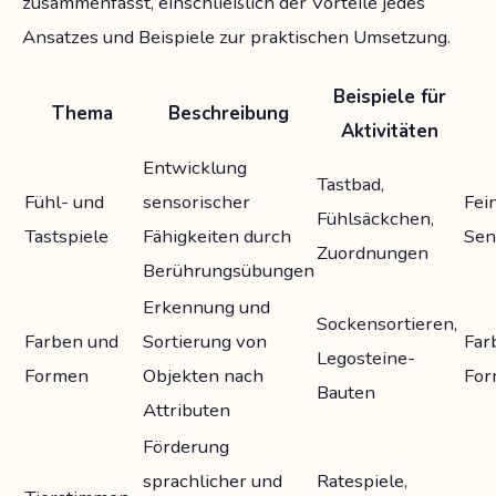
zusammenfasst, einschließlich der Vorteile jedes
Ansatzes und Beispiele zur praktischen Umsetzung.
Beispiele für
Thema
Beschreibung
Aktivitäten
Entwicklung
Tastbad,
Fühl- und
sensorischer
Fei
Fühlsäckchen,
Tastspiele
Fähigkeiten durch
Sen
Zuordnungen
Berührungsübungen
Erkennung und
Sockensortieren,
Farben und
Sortierung von
Far
Legosteine-
Formen
Objekten nach
Fo
Bauten
Attributen
Förderung
sprachlicher und
Ratespiele,